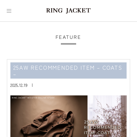
FEATURE
25AW RECOMMENDED ITEM – COATS
–
2025.12.19 |