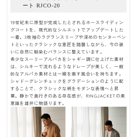
ート RJCO-20
19世紀末に原型が完成したとされるホースライディン
グコートを、現代的なシルエットでアップデートした
一着。3枚袖のラグランスリーブや深めのセンターベン
トといったクラシックな意匠を踏襲しながら、今の装
いに自然に馴染むバランスに整えています。
希少なスーリーアルパカをシャギー調に仕上げた素材
は、シルキーで流れるようなドレープが美しく、一般
的なアルパカ素材とは一線を画す風合いを持ちます。
シャドーグレンチェックをグラデーションのように配
することで、クラシックな柄をモダンな表情へと昇
華。静かで奥行きのある存在感が、RINGJACKETの美
意識を雄弁に物語ります。