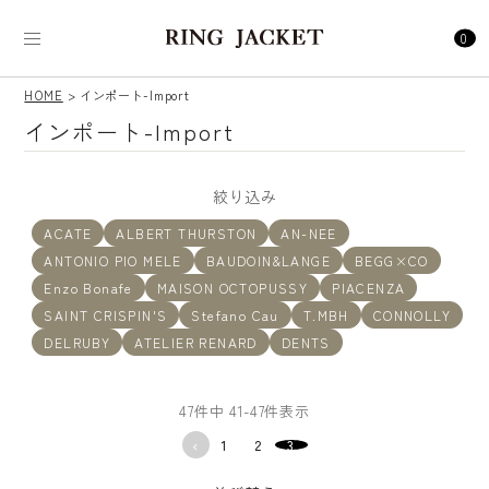
0
HOME
インポート-Import
インポート-Import
絞り込み
ACATE
ALBERT THURSTON
AN-NEE
ANTONIO PIO MELE
BAUDOIN&LANGE
BEGG×CO
Enzo Bonafe
MAISON OCTOPUSSY
PIACENZA
SAINT CRISPIN'S
Stefano Cau
T.MBH
CONNOLLY
DELRUBY
ATELIER RENARD
DENTS
47
件中
41
-
47
件表示
1
2
3