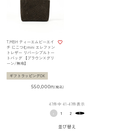
T.MBH ティーエムビーエイ
チ にこつむmini エレファン
トレザー リバーシブルトー
トバッグ 【ブラウン×グリ
ーン/無地】
ギフトラッピングOK
550,000
税込
47
件中
41
-
47
件表示
1
2
3
並び替え