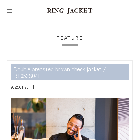
FEATURE
Double breasted brown check jacket /
RT052S04F
2022.01.20 |