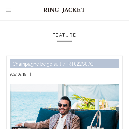
FEATURE
Champagne beige suit / RT022S07G
2022.02.15 |