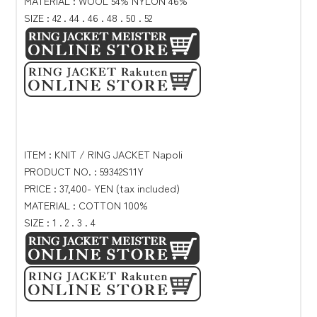
MATERIAL : WOOL 54% NYLON 46%
SIZE : 42 . 44 . 46 . 48 . 50 . 52
ITEM : KNIT / RING JACKET Napoli
PRODUCT NO. : 59342S11Y
PRICE : 37,400- YEN (tax included)
MATERIAL : COTTON 100%
SIZE : 1 . 2 . 3 . 4