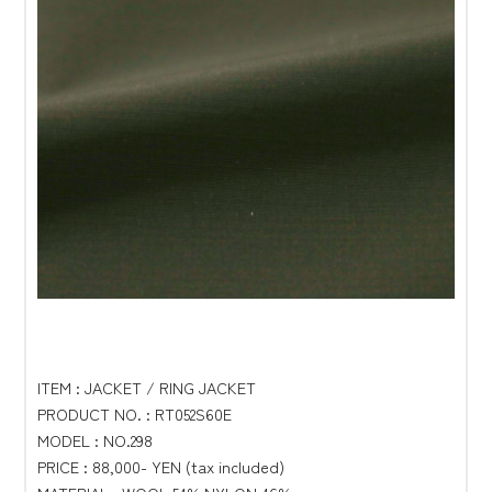
ITEM : JACKET / RING JACKET
PRODUCT NO. : RT052S60E
MODEL : NO.298
PRICE : 88,000- YEN (tax included)