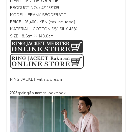
ITEM : TIE / TIE YOUR TIE
PRODUCT NO. : 42113S139
MODEL : FRANK SFODERATO
PRICE : 26,400- YEN (tax included)
MATERIAL : COTTON 52% SILK 48%
SIZE : 8.5cm × 148.0cm
RING JACKET with a dream
2023spring&summer lookbook