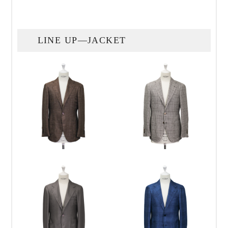
LINE UP—JACKET