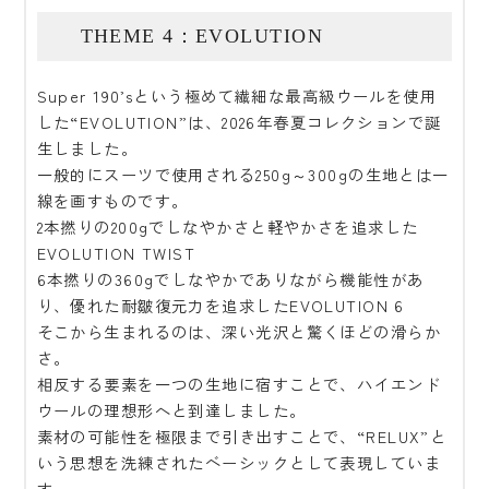
THEME 4：EVOLUTION
Super 190’sという極めて繊細な最高級ウールを使用
した“EVOLUTION”は、2026年春夏コレクションで誕
生しました。
一般的にスーツで使用される250g～300gの生地とは一
線を画すものです。
2本撚りの200gでしなやかさと軽やかさを追求した
EVOLUTION TWIST
6本撚りの360gでしなやかでありながら機能性があ
り、優れた耐皺復元力を追求したEVOLUTION 6
そこから生まれるのは、深い光沢と驚くほどの滑らか
さ。
相反する要素を一つの生地に宿すことで、ハイエンド
ウールの理想形へと到達しました。
素材の可能性を極限まで引き出すことで、“RELUX”と
いう思想を洗練されたベーシックとして表現していま
す。