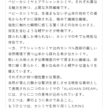
ベビーカシミヤとアラシャンカシミヤ。それぞれ異な
る魅力を持つ、上質な天然繊維です。
ベビーカシミヤは、生後まもない子山羊の初めての産
毛からわずかに採取される、極めて繊細な繊維。
指先に触れた瞬間に感じる驚くほどのなめらかさと、
空気を含むような軽やかさが特徴です。
限られた量しか得られない、カシミヤの中でも特別な
存在です。
一方、アラシャンカシミヤは内モンゴル西部の厳しい
自然環境で育つ山羊から採れる希少なカシミヤ。
乾いた大地と大きな寒暖差の中で育まれた繊維は、非
常に細く柔らかく、豊かなぬめりと軽やかな温もりを
備えています。
それぞれが持つ個性豊かな質感。
自然が育んだ静かな贅沢を感じさせる特別な素材とし
て表現された二つのカシミヤの「ALASHAN DREAM」
には、さらに二つの意味が込められています。
ひとつは、夢のように希少であること。
もうひとつは、カシミヤを知り尽くしたRING