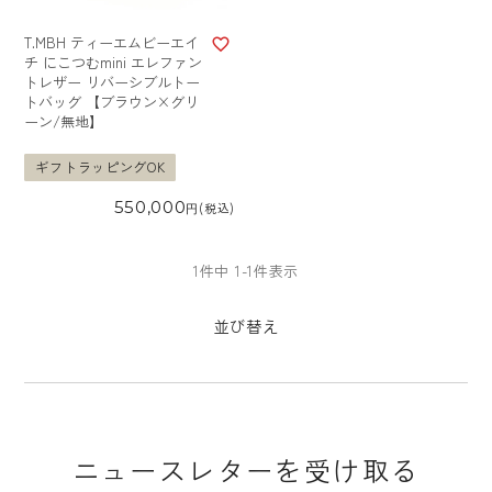
T.MBH ティーエムビーエイ
チ にこつむmini エレファン
トレザー リバーシブルトー
トバッグ 【ブラウン×グリ
ーン/無地】
ギフトラッピングOK
550,000
税込
1
件中
1
-
1
件表示
並び替え
ニュースレターを受け取る