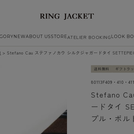
EGORY
NEW
ABOUT US
STORE
ATELIER BOOKING
LOOK B
N
Stefano Cau ステファノカウ シルクジャガードタイ SETT
送料無料
ギフトラッ
80113F409・410・41
Stefano
ードタイ S
プル・ボル