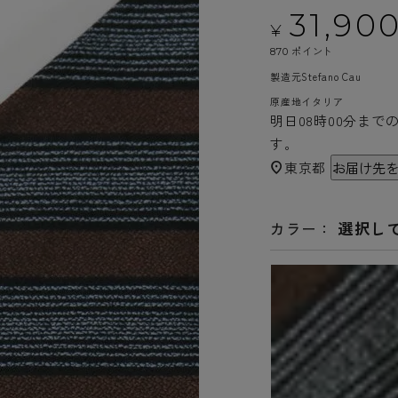
31,90
¥
ポイント
870
製造元
Stefano Cau
原産地
イタリア
明日
08時00分
まで
す。
東京都
お届け先
選択し
カラー